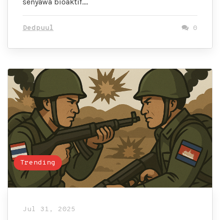
senyawa bioaktif….
Dedpuul
0
Trending
Jul 31, 2025